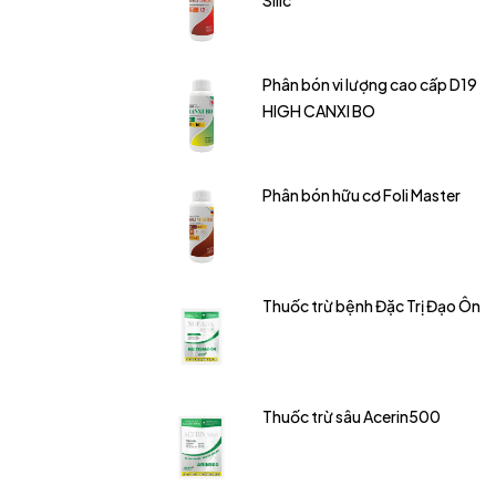
Silic
Phân bón vi lượng cao cấp D19
HIGH CANXI BO
Phân bón hữu cơ Foli Master
Thuốc trừ bệnh Đặc Trị Đạo Ôn
Thuốc trừ sâu Acerin500