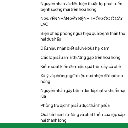
Nguyên nhân và điều kiện thuận lợi phát triển
bệnh sương mai trên hoa hồng
NGUYÊN NHÂN GÂY BỆNH THỐI GỐC Ở CÂY
LẠC
Biện pháp phòng ngừa hiệu quả bệnh thán thư
hại dưa hấu
Dấu hiệu nhận biết sâu vẽ bùa hại cam
Các loại sâu ăn lá thường gặp trên hoa hồng
Kiểm soát kiến đen hiệu quả trên cây cà phê
Xử lý và phòng ngừa hiệu quả nhện đỏ hại hoa
hồng
Nguyên nhân gây bệnh đen lép hạt vi khuẩn hại
lúa
Phòng trừ dịch hại sâu đục thân hại lúa
Quá trình sinh trưởng và phát triển của rệp sáp
hại thanh long