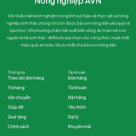
Nông nghiệp AVN
Với nhiều năm kinh nghiệm trong lĩnh vực bảo vệ thực vật và nông
nghiệp sinh thái, chúng tôi luôn được bà con nông dân yêu quý và
lựa chọn. Với phương châm Sản xuất bền vững, An toàn với con
người và hệ sinh thái – AVN luôn lựa chọn các công thức, hoạt chất
– hiệu quả, an toàn, tối ưu nhất cho bà con nông dân.
Thông tin
Tài khoản
Theo dõi đơn hàng
Đơn hàng
Trả hàng
Tài khoản
Vận chuyển
Đặt hàng
Giúp đỡ
Yêu thích
Quà tặng
Đại lý
Chính sách
Khuyến mãi