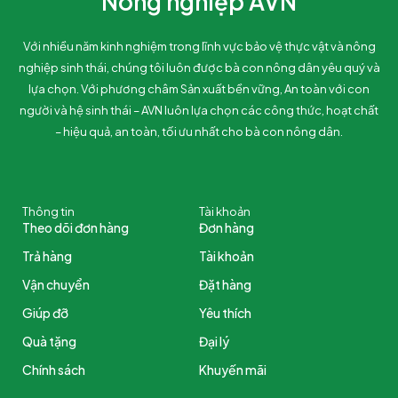
Nông nghiệp AVN
Với nhiều năm kinh nghiệm trong lĩnh vực bảo vệ thực vật và nông
nghiệp sinh thái, chúng tôi luôn được bà con nông dân yêu quý và
lựa chọn. Với phương châm Sản xuất bền vững, An toàn với con
người và hệ sinh thái – AVN luôn lựa chọn các công thức, hoạt chất
– hiệu quả, an toàn, tối ưu nhất cho bà con nông dân.
Thông tin
Tài khoản
Theo dõi đơn hàng
Đơn hàng
Trả hàng
Tài khoản
Vận chuyển
Đặt hàng
Giúp đỡ
Yêu thích
Quà tặng
Đại lý
Chính sách
Khuyến mãi