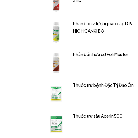
Silic
Phân bón vi lượng cao cấp D19
HIGH CANXI BO
Phân bón hữu cơ Foli Master
Thuốc trừ bệnh Đặc Trị Đạo Ôn
Thuốc trừ sâu Acerin500