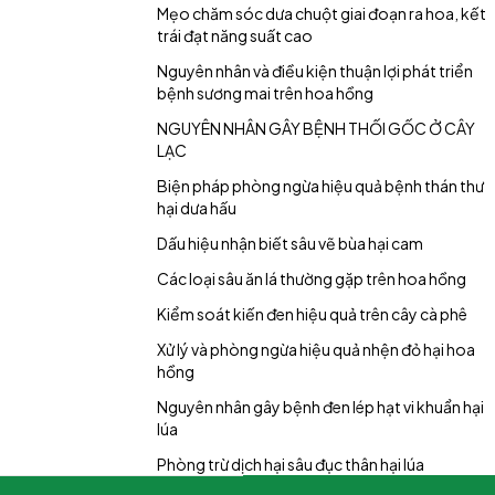
Mẹo chăm sóc dưa chuột giai đoạn ra hoa, kết
trái đạt năng suất cao
Nguyên nhân và điều kiện thuận lợi phát triển
bệnh sương mai trên hoa hồng
NGUYÊN NHÂN GÂY BỆNH THỐI GỐC Ở CÂY
LẠC
Biện pháp phòng ngừa hiệu quả bệnh thán thư
hại dưa hấu
Dấu hiệu nhận biết sâu vẽ bùa hại cam
Các loại sâu ăn lá thường gặp trên hoa hồng
Kiểm soát kiến đen hiệu quả trên cây cà phê
Xử lý và phòng ngừa hiệu quả nhện đỏ hại hoa
hồng
Nguyên nhân gây bệnh đen lép hạt vi khuẩn hại
lúa
Phòng trừ dịch hại sâu đục thân hại lúa