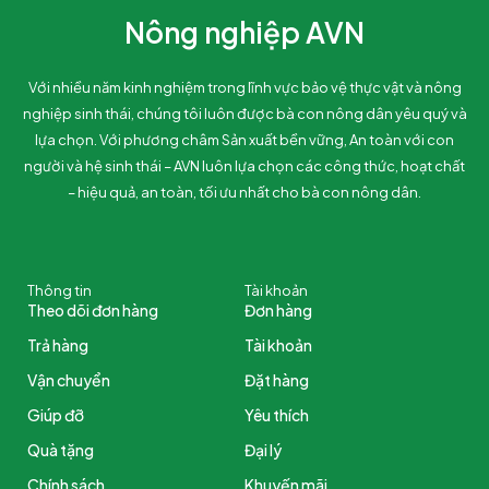
Nông nghiệp AVN
Với nhiều năm kinh nghiệm trong lĩnh vực bảo vệ thực vật và nông
nghiệp sinh thái, chúng tôi luôn được bà con nông dân yêu quý và
lựa chọn. Với phương châm Sản xuất bền vững, An toàn với con
người và hệ sinh thái – AVN luôn lựa chọn các công thức, hoạt chất
– hiệu quả, an toàn, tối ưu nhất cho bà con nông dân.
Thông tin
Tài khoản
Theo dõi đơn hàng
Đơn hàng
Trả hàng
Tài khoản
Vận chuyển
Đặt hàng
Giúp đỡ
Yêu thích
Quà tặng
Đại lý
Chính sách
Khuyến mãi