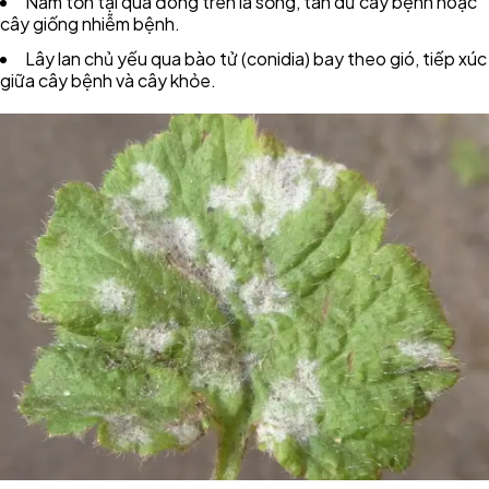
Nấm tồn tại qua đông trên lá sống, tàn dư cây bệnh hoặc
cây giống nhiễm bệnh.
Lây lan chủ yếu qua bào tử (conidia) bay theo gió, tiếp xúc
giữa cây bệnh và cây khỏe.