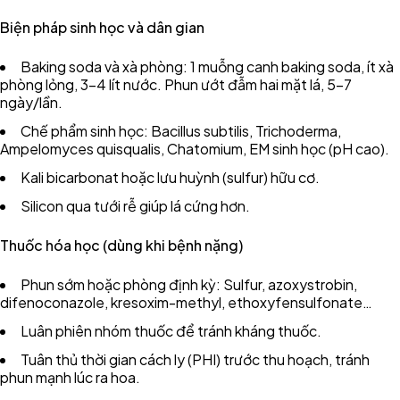
Biện pháp sinh học và dân gian
Baking soda và xà phòng: 1 muỗng canh baking soda, ít xà
phòng lỏng, 3–4 lít nước. Phun ướt đẫm hai mặt lá, 5–7
ngày/lần.
Chế phẩm sinh học: Bacillus subtilis, Trichoderma,
Ampelomyces quisqualis, Chatomium, EM sinh học (pH cao).
Kali bicarbonat hoặc lưu huỳnh (sulfur) hữu cơ.
Silicon qua tưới rễ giúp lá cứng hơn.
Thuốc hóa học (dùng khi bệnh nặng)
Phun sớm hoặc phòng định kỳ: Sulfur, azoxystrobin,
difenoconazole, kresoxim-methyl, ethoxyfensulfonate…
Luân phiên nhóm thuốc để tránh kháng thuốc.
Tuân thủ thời gian cách ly (PHI) trước thu hoạch, tránh
phun mạnh lúc ra hoa.