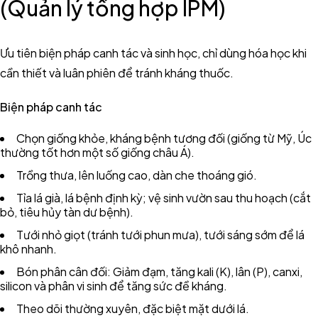
(Quản lý tổng hợp IPM)
Ưu tiên biện pháp canh tác và sinh học, chỉ dùng hóa học khi
cần thiết và luân phiên để tránh kháng thuốc.
Biện pháp canh tác
Chọn giống khỏe, kháng bệnh tương đối (giống từ Mỹ, Úc
thường tốt hơn một số giống châu Á).
Trồng thưa, lên luống cao, dàn che thoáng gió.
Tỉa lá già, lá bệnh định kỳ; vệ sinh vườn sau thu hoạch (cắt
bỏ, tiêu hủy tàn dư bệnh).
Tưới nhỏ giọt (tránh tưới phun mưa), tưới sáng sớm để lá
khô nhanh.
Bón phân cân đối: Giảm đạm, tăng kali (K), lân (P), canxi,
silicon và phân vi sinh để tăng sức đề kháng.
Theo dõi thường xuyên, đặc biệt mặt dưới lá.