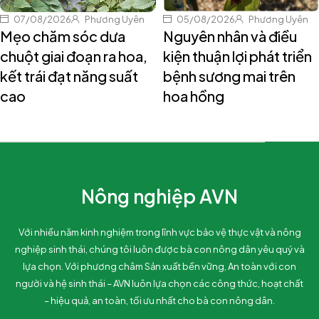
07/08/2026
Phương Uyên
05/08/2026
Phương Uyên
Mẹo chăm sóc dưa
Nguyên nhân và điều
chuột giai đoạn ra hoa,
kiện thuận lợi phát triển
kết trái đạt năng suất
bệnh sương mai trên
cao
hoa hồng
Nông nghiệp AVN
Với nhiều năm kinh nghiệm trong lĩnh vực bảo vệ thực vật và nông
nghiệp sinh thái, chúng tôi luôn được bà con nông dân yêu quý và
lựa chọn. Với phương châm Sản xuất bền vững, An toàn với con
người và hệ sinh thái – AVN luôn lựa chọn các công thức, hoạt chất
– hiệu quả, an toàn, tối ưu nhất cho bà con nông dân.