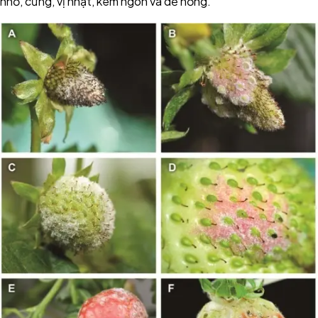
nhỏ, cứng, vị nhạt, kém ngon và dễ hỏng.