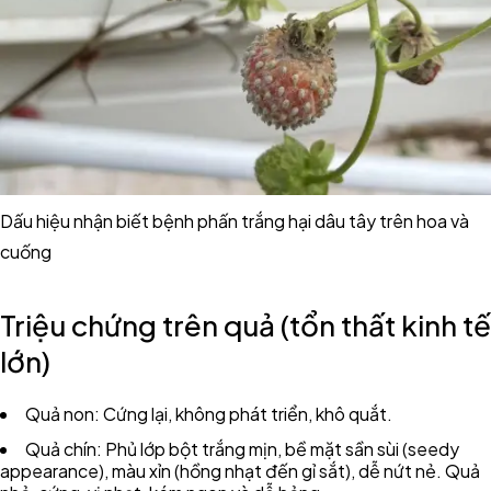
Dấu hiệu nhận biết bệnh phấn trắng hại dâu tây trên hoa và
cuống
Triệu chứng trên quả (tổn thất kinh tế
lớn)
Quả non: Cứng lại, không phát triển, khô quắt.
Quả chín: Phủ lớp bột trắng mịn, bề mặt sần sùi (seedy
appearance), màu xỉn (hồng nhạt đến gỉ sắt), dễ nứt nẻ. Quả