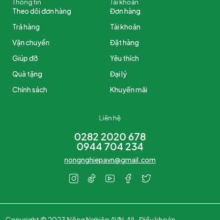
Thông tin
Tài khoản
Theo dõi đơn hàng
Đơn hàng
Trả hàng
Tài khoản
Vận chuyển
Đặt hàng
Giúp đỡ
Yêu thích
Quà tặng
Đại lý
Chính sách
Khuyến mãi
Liên hệ
0282 2020 678
0944 704 234
nongnghiepavn@gmail.com
Copyright © 2023 Nông Nghiệp AVN. All
Điều khoản