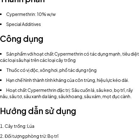
Cypermethrin: 10% w/w
Special Additives
Công dụng
Sản phẩm với hoạt chất Cypermethrin có tác dụng mạnh, tiêu diệt
các loại sâu hại trên các loại cây trồng
Thuốc có vị độc, xông hơi, phổ tác dụng rộng
Hạn chế hình thành tính kháng của côn trùng, hiệu lực kéo dài.
Hoạt chất Cypermethrin đặc trị: Sâu cuốn lá, sâu keo, bọ trĩ, rầy
nâu, sâu tơ, sâu xanh da láng, sâu khoang, sâu xám, mọt đục cành.
Hướng dẫn sử dụng
Cây trồng: Lúa
Đối tượng phòng trừ: Bọ trĩ