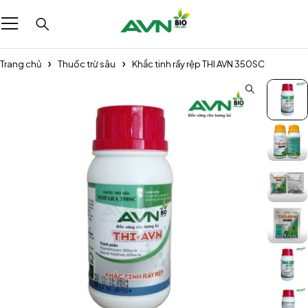
Trang chủ
Thuốc trừ sâu
Khắc tinh rầy rệp THI AVN 350SC