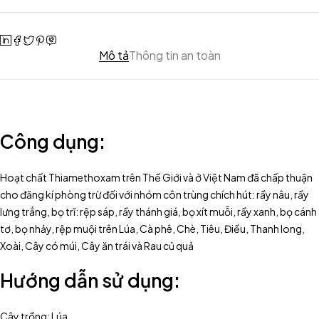
Mô tả
Thông tin an toàn
Công dụng:
Hoạt chất Thiamethoxam trên Thế Giới và ở Việt Nam đã chấp thuận
cho đăng kí phòng trừ đối với nhóm côn trùng chích hút: rầy nâu, rầy
lưng trắng, bọ trĩ: rệp sáp, rầy thánh giá, bọ xít muỗi, rầy xanh, bọ cánh
tơ, bọ nhảy, rệp muội trên Lúa, Cà phê, Chè, Tiêu, Điều, Thanh long,
Xoài, Cây có múi, Cây ăn trái và Rau củ quả
Hướng dẫn sử dụng:
Cây trồng: Lúa