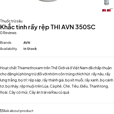
Thuốc trừ sâu
Khắc tinh rầy rệp THI AVN 350SC
0 Reviews
Brands
AVN
Availability
In Stock
Hoạt chất Thiamethoxam trên Thế Giới và ở Việt Nam đã chấp thuận
cho đăng kí phòng trừ đối với nhóm côn trùng chích hút: rầy nâu, rầy
lưng trắng, bọ trĩ: rệp sáp, rầy thánh giá, bọ xít muỗi, rầy xanh, bọ cánh
tơ, bọ nhảy, rệp muội trên Lúa, Cà phê, Chè, Tiêu, Điều, Thanh long,
Xoài, Cây có múi, Cây ăn trái và Rau củ quả
Ask about product