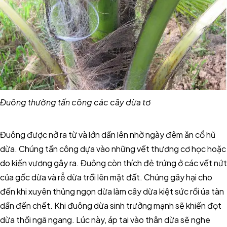
Đuông thường tấn công các cây dừa tơ
Đuông được nở ra từ và lớn dần lên nhờ ngày đêm ăn cổ hũ
dừa. Chúng tấn công dựa vào những vết thương cơ học hoặc
do kiến vương gây ra. Đuông còn thích đẻ trứng ở các vết nứt
của gốc dừa và rễ dừa trồi lên mặt đất. Chúng gây hại cho
đến khi xuyên thủng ngọn dừa làm cây dừa kiệt sức rồi úa tàn
dần đến chết. Khi đuông dừa sinh trưởng mạnh sẽ khiến đọt
dừa thối ngã ngang. Lúc này, áp tai vào thân dừa sẽ nghe