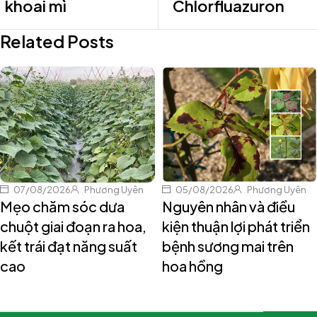
khoai mì
Chlorfluazuron
Related Posts
07/08/2026
Phương Uyên
05/08/2026
Phương Uyên
Mẹo chăm sóc dưa
Nguyên nhân và điều
chuột giai đoạn ra hoa,
kiện thuận lợi phát triển
kết trái đạt năng suất
bệnh sương mai trên
cao
hoa hồng