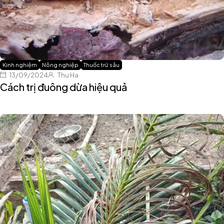
Kinh nghiệm
Nông nghiệp
Thuốc trừ sâu
13/09/2024
Thu Ha
Cách trị đuông dừa hiệu quả