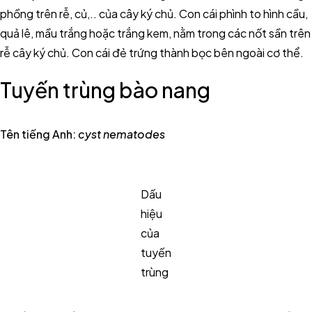
phồng trên rễ, củ,.. của cây ký chủ. Con cái phình to hình cầu,
quả lê, mầu trắng hoặc trắng kem, nằm trong các nốt sần trên
rễ cây ký chủ. Con cái đẻ trứng thành bọc bên ngoài cơ thể.
Tuyến trùng bào nang
Tên tiếng Anh
:
cyst nematodes
Dấu
hiệu
của
tuyến
trùng