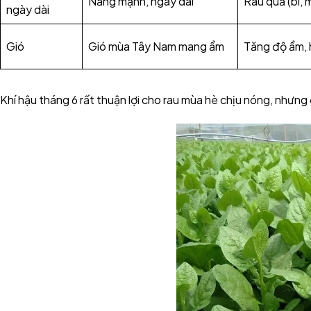
Nắng mạnh, ngày dài
Rau quả (bí, 
ngày dài
Gió
Gió mùa Tây Nam mang ẩm
Tăng độ ẩm, 
Khí hậu tháng 6 rất thuận lợi cho rau mùa hè chịu nóng, nhưng 