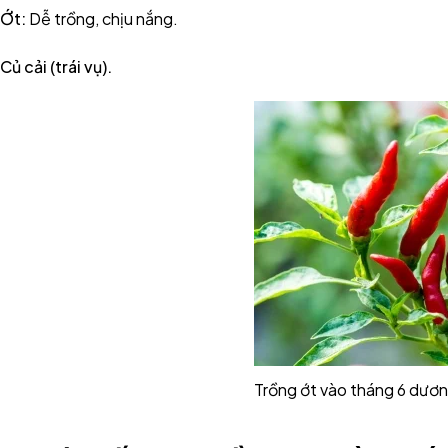
Ớt:
Dễ trồng, chịu nắng.
Củ cải (trái vụ).
Trồng ớt vào tháng 6 dươn