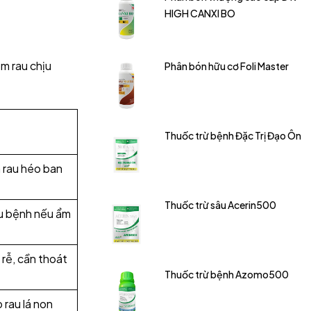
HIGH CANXI BO
óm rau chịu
Phân bón hữu cơ Foli Master
Thuốc trừ bệnh Đặc Trị Đạo Ôn
 rau héo ban
Thuốc trừ sâu Acerin500
u bệnh nếu ẩm
 rễ, cần thoát
Thuốc trừ bệnh Azomo500
 rau lá non