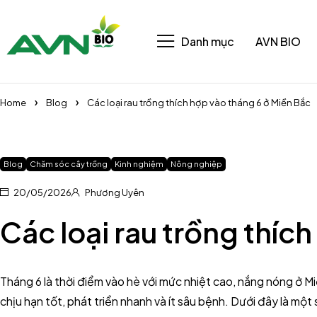
Danh mục
AVN BIO
Home
Blog
Các loại rau trồng thích hợp vào tháng 6 ở Miền Bắc
Blog
Chăm sóc cây trồng
Kinh nghiệm
Nông nghiệp
20/05/2026
Phương Uyên
Các loại rau trồng thíc
Tháng 6 là thời điểm vào hè với mức nhiệt cao, nắng nóng ở Miề
chịu hạn tốt, phát triển nhanh và ít sâu bệnh. Dưới đây là một