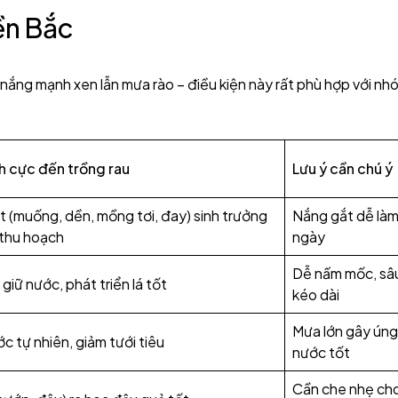
iền Bắc
 nắng mạnh xen lẫn mưa rào – điều kiện này rất phù hợp với nh
h cực đến trồng rau
Lưu ý cần chú ý
t (muống, dền, mồng tơi, đay) sinh trưởng
Nắng gắt dễ làm
thu hoạch
ngày
Dễ nấm mốc, sâ
 giữ nước, phát triển lá tốt
kéo dài
Mưa lớn gây úng
 tự nhiên, giảm tưới tiêu
nước tốt
Cần che nhẹ cho