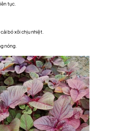
iên tục.
 cải bó xôi chịu nhiệt.
ắng nóng.