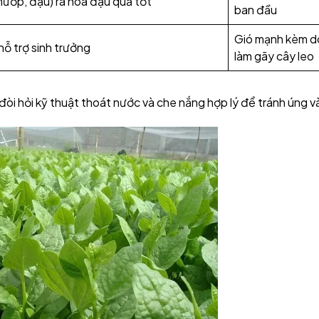
mướp, đậu) ra hoa đậu quả tốt
ban đầu
Gió mạnh kèm d
hỗ trợ sinh trưởng
làm gãy cây leo
đòi hỏi kỹ thuật thoát nước và che nắng hợp lý để tránh úng và