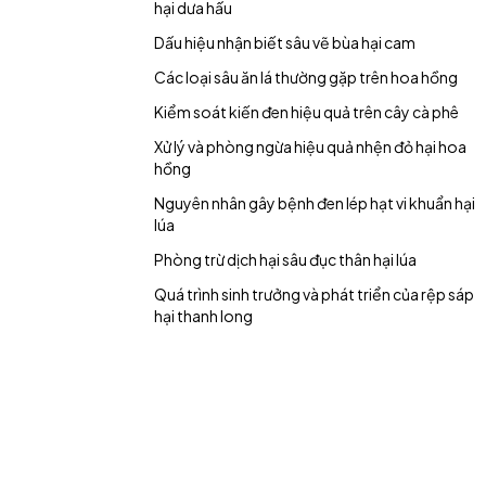
hại dưa hấu
Dấu hiệu nhận biết sâu vẽ bùa hại cam
Các loại sâu ăn lá thường gặp trên hoa hồng
Kiểm soát kiến đen hiệu quả trên cây cà phê
Xử lý và phòng ngừa hiệu quả nhện đỏ hại hoa
hồng
Nguyên nhân gây bệnh đen lép hạt vi khuẩn hại
lúa
Phòng trừ dịch hại sâu đục thân hại lúa
Quá trình sinh trưởng và phát triển của rệp sáp
hại thanh long