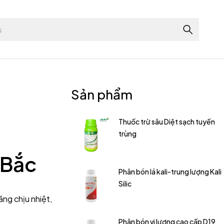
Sản phẩm
Thuốc trừ sâu Diệt sạch tuyến
trùng
 Bắc
Phân bón lá kali-trung lượng Kali
Silic
ăng chịu nhiệt,
Phân bón vi lượng cao cấp D19