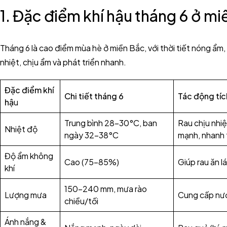
1. Đặc điểm khí hậu tháng 6 ở m
Tháng 6 là cao điểm mùa hè ở miền Bắc, với thời tiết nóng ẩm,
nhiệt, chịu ẩm và phát triển nhanh.
Đặc điểm khí
Chi tiết tháng 6
Tác động tíc
hậ
u
Trung bình 28–30°C, ban
Rau chịu nhiệ
Nhiệt độ
ngày 32–38°C
mạnh, nhanh 
Độ ẩm không
Cao (75–85%)
Giúp rau ăn lá
khí
150–240 mm, mưa rào
Lượng mưa
Cung cấp nước
chiều/tối
Ánh nắng &