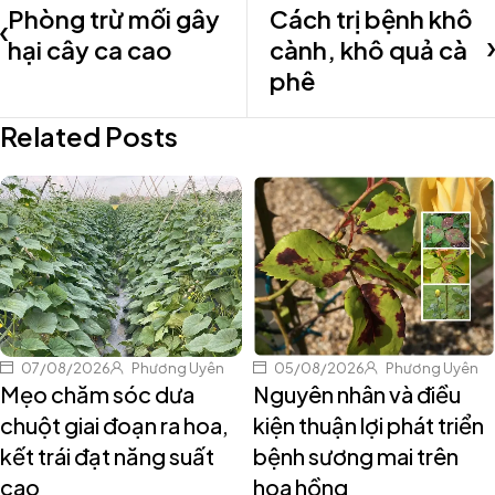
Phòng trừ mối gây
Cách trị bệnh khô
hại cây ca cao
cành, khô quả cà
phê
Related Posts
07/08/2026
Phương Uyên
05/08/2026
Phương Uyên
Mẹo chăm sóc dưa
Nguyên nhân và điều
chuột giai đoạn ra hoa,
kiện thuận lợi phát triển
kết trái đạt năng suất
bệnh sương mai trên
cao
hoa hồng