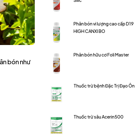
Silic
Phân bón vi lượng cao cấp D19
HIGH CANXI BO
Phân bón hữu cơ Foli Master
hân bón như
Thuốc trừ bệnh Đặc Trị Đạo Ôn
Thuốc trừ sâu Acerin500