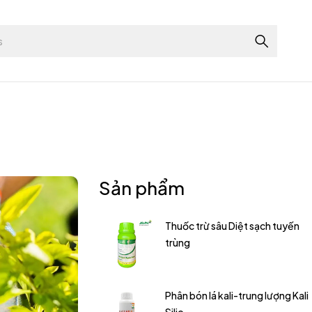
Sản phẩm
Thuốc trừ sâu Diệt sạch tuyến
trùng
Phân bón lá kali-trung lượng Kali