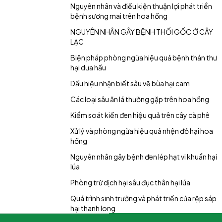
Nguyên nhân và điều kiện thuận lợi phát triển
bệnh sương mai trên hoa hồng
NGUYÊN NHÂN GÂY BỆNH THỐI GỐC Ở CÂY
LẠC
Biện pháp phòng ngừa hiệu quả bệnh thán thư
hại dưa hấu
Dấu hiệu nhận biết sâu vẽ bùa hại cam
Các loại sâu ăn lá thường gặp trên hoa hồng
Kiểm soát kiến đen hiệu quả trên cây cà phê
Xử lý và phòng ngừa hiệu quả nhện đỏ hại hoa
hồng
Nguyên nhân gây bệnh đen lép hạt vi khuẩn hại
lúa
Phòng trừ dịch hại sâu đục thân hại lúa
Quá trình sinh trưởng và phát triển của rệp sáp
hại thanh long