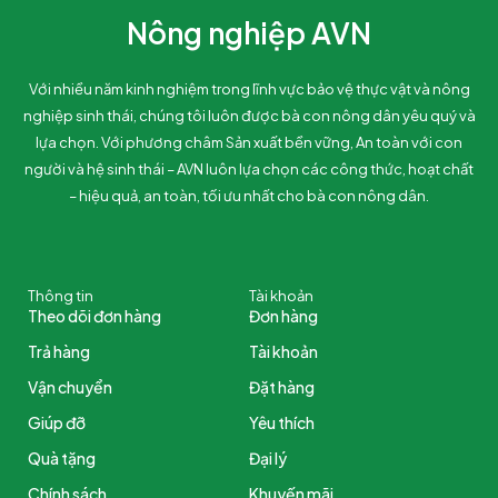
Nông nghiệp AVN
Với nhiều năm kinh nghiệm trong lĩnh vực bảo vệ thực vật và nông
nghiệp sinh thái, chúng tôi luôn được bà con nông dân yêu quý và
lựa chọn. Với phương châm Sản xuất bền vững, An toàn với con
người và hệ sinh thái – AVN luôn lựa chọn các công thức, hoạt chất
– hiệu quả, an toàn, tối ưu nhất cho bà con nông dân.
Thông tin
Tài khoản
Theo dõi đơn hàng
Đơn hàng
Trả hàng
Tài khoản
Vận chuyển
Đặt hàng
Giúp đỡ
Yêu thích
Quà tặng
Đại lý
Chính sách
Khuyến mãi