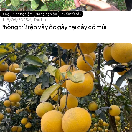
Blog
Kinh nghiệm
Nông nghiệp
Thuốc trừ sâu
19/06/2025
Thu Ha
Phòng trừ rệp vảy ốc gây hại cây có múi