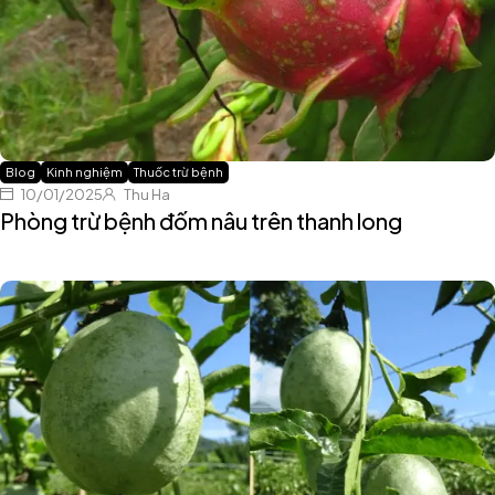
Blog
Kinh nghiệm
Thuốc trừ bệnh
10/01/2025
Thu Ha
Phòng trừ bệnh đốm nâu trên thanh long