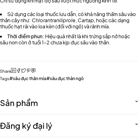
Chỉ sử dụng khi mật độ sâu vượt mức ngưỡng kinh tế:
Sử dụng các loại thuốc lưu dẫn, có khả năng thấm sâu vào
thân cây như:
Chlorantraniliprole
,
Cartap
, hoặc các dạng
thuốc hạt rải vào loa kèn (đối với ngô) và rãnh mía.
Thời điểm phun:
Hiệu quả nhất là khi trứng sắp nở hoặc
sâu non còn ở tuổi 1-2 chưa kịp đục sâu vào thân.
Share
sâu đục thân mía
sâu đục thân ngô
Tags
Sản phẩm
Đăng ký đại lý