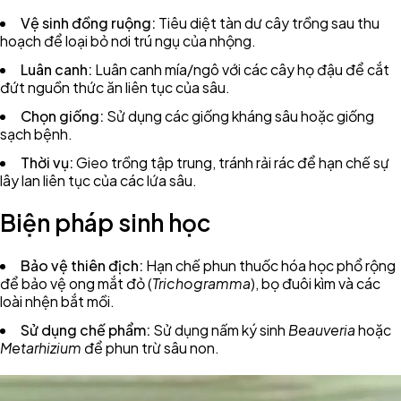
Vệ sinh đồng ruộng:
Tiêu diệt tàn dư cây trồng sau thu
hoạch để loại bỏ nơi trú ngụ của nhộng.
Luân canh:
Luân canh mía/ngô với các cây họ đậu để cắt
đứt nguồn thức ăn liên tục của sâu.
Chọn giống:
Sử dụng các giống kháng sâu hoặc giống
sạch bệnh.
Thời vụ:
Gieo trồng tập trung, tránh rải rác để hạn chế sự
lây lan liên tục của các lứa sâu.
Biện pháp sinh học
Bảo vệ thiên địch:
Hạn chế phun thuốc hóa học phổ rộng
để bảo vệ ong mắt đỏ (
Trichogramma
), bọ đuôi kìm và các
loài nhện bắt mồi.
Sử dụng chế phẩm:
Sử dụng nấm ký sinh
Beauveria
hoặc
Metarhizium
để phun trừ sâu non.