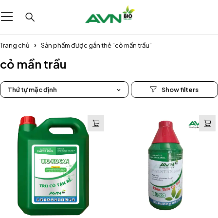
Trang chủ
Sản phẩm được gắn thẻ “cỏ mần trầu”
cỏ mần trầu
Thứ tự mặc định