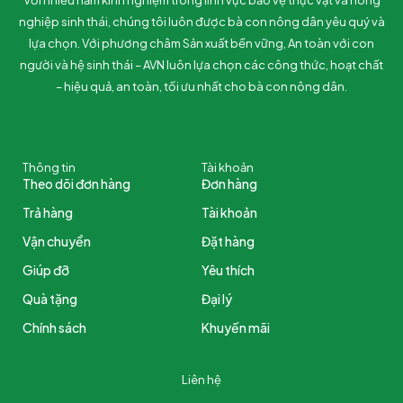
Với nhiều năm kinh nghiệm trong lĩnh vực bảo vệ thực vật và nông
nghiệp sinh thái, chúng tôi luôn được bà con nông dân yêu quý và
lựa chọn. Với phương châm Sản xuất bền vững, An toàn với con
người và hệ sinh thái – AVN luôn lựa chọn các công thức, hoạt chất
– hiệu quả, an toàn, tối ưu nhất cho bà con nông dân.
Thông tin
Tài khoản
Theo dõi đơn hàng
Đơn hàng
Trả hàng
Tài khoản
Vận chuyển
Đặt hàng
Giúp đỡ
Yêu thích
Quà tặng
Đại lý
Chính sách
Khuyến mãi
Liên hệ