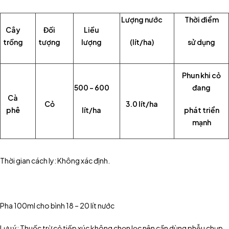
Lượng nước
Thời điểm
Cây
Đối
Liều
trồng
tượng
lượng
(lít/ha)
sử dụng
Phun khi cỏ
500 – 600
đang
Cà
Cỏ
3.0 lít/ha
phê
lít/ha
phát triển
mạnh
Thời gian cách ly:
Không xác định.
Pha 100ml cho bình 18 – 20 lít nước
Lưu ý:
Thuốc trừ cỏ tiếp xúc không chọn lọc nên cần dùng phễu chụp