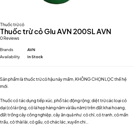
Thuốc trừ cỏ
Thuốc trừ cỏ Glu AVN 200SL AVN
0 Reviews
Brands
AVN
Availability
In Stock
Sản phẩm là thuốc trừ cỏ hậu nảy mầm, KHÔNG CHỌN LỌC thế hệ
mới.
Thuốc có tác dụng tiếp xúc, phổ tác động rộng; diệt trừ các loại cỏ
dại (cỏ lá rộng, cỏ lá hẹp hàng năm và lâu năm) trên đất khai hoang,
đất trồng cây công nghiệp, cây ăn quả như: cỏ chỉ, cỏ tranh, cỏ mần
trầu, cỏ thài lài, cỏ gấu, cỏ chác lác, xuyến chi…