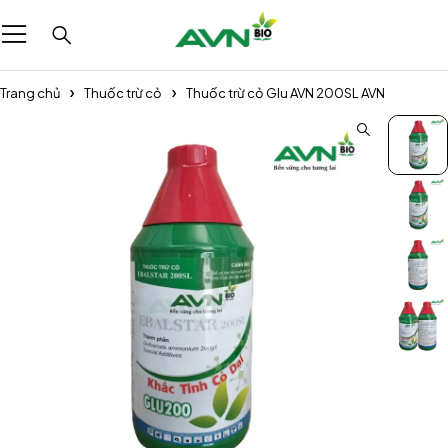
Trang chủ
Thuốc trừ cỏ
Thuốc trừ cỏ Glu AVN 200SL AVN