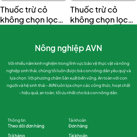
Thuốc trừ cỏ
Thuốc trừ cỏ
không chọn lọc
không chọn lọc
Cỏ Cháy 200SL
US - SINATE
AVN
200SL AVN
Nông nghiệp AVN
Với nhiều năm kinh nghiệm trong lĩnh vực bảo vệ thực vật và nông
nghiệp sinh thái, chúng tôi luôn được bà con nông dân yêu quý và
lựa chọn. Với phương châm Sản xuất bền vững, An toàn với con
người và hệ sinh thái – AVN luôn lựa chọn các công thức, hoạt chất
– hiệu quả, an toàn, tối ưu nhất cho bà con nông dân.
Thông tin
Tài khoản
Theo dõi đơn hàng
Đơn hàng
Trả hàng
Tài khoản