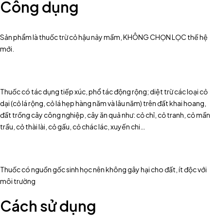
Công dụng
Sản phẩm là thuốc trừ cỏ hậu nảy mầm, KHÔNG CHỌN LỌC thế hệ
mới.
Thuốc có tác dụng tiếp xúc, phổ tác động rộng; diệt trừ các loại cỏ
dại (cỏ lá rộng, cỏ lá hẹp hàng năm và lâu năm) trên đất khai hoang,
đất trồng cây công nghiệp, cây ăn quả như: cỏ chỉ, cỏ tranh, cỏ mần
trầu, cỏ thài lài, cỏ gấu, cỏ chác lác, xuyến chi…
Thuốc có nguồn gốc sinh học nên không gây hại cho đất, ít độc với
môi trường
Cách sử dụng