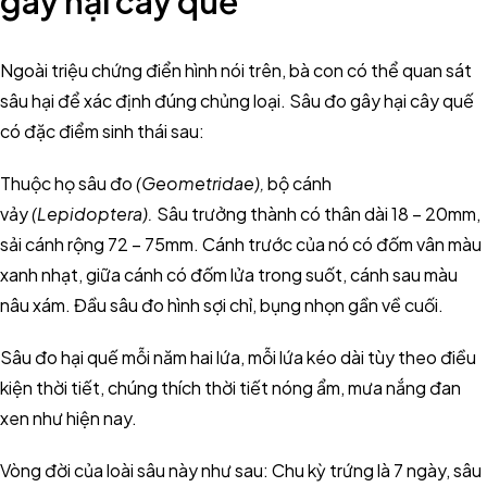
gây hại cây quế
Ngoài triệu chứng điển hình nói trên, bà con có thể quan sát
sâu hại để xác định đúng chủng loại. Sâu đo gây hại cây quế
có đặc điểm sinh thái sau:
Thuộc họ sâu đo
(Geometridae),
bộ cánh
vảy
(Lepidoptera).
Sâu trưởng thành có thân dài 18 – 20mm,
sải cánh rộng 72 – 75mm. Cánh trước của nó có đốm vân màu
xanh nhạt, giữa cánh có đốm lửa trong suốt, cánh sau màu
nâu xám. Đầu sâu đo hình sợi chỉ, bụng nhọn gần về cuối.
Sâu đo hại quế mỗi năm hai lứa, mỗi lứa kéo dài tùy theo điều
kiện thời tiết, chúng thích thời tiết nóng ẩm, mưa nắng đan
xen như hiện nay.
Vòng đời của loài sâu này như sau: Chu kỳ trứng là 7 ngày, sâu