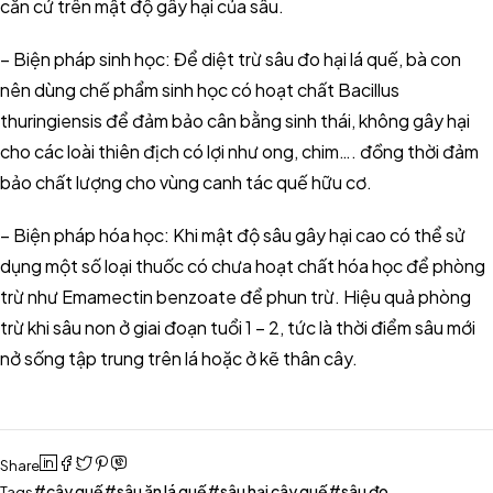
căn cứ trên mật độ gây hại của sâu.
– Biện pháp sinh học: Để diệt trừ sâu đo hại lá quế, bà con
nên dùng chế phẩm sinh học có hoạt chất Bacillus
thuringiensis để đảm bảo cân bằng sinh thái, không gây hại
cho các loài thiên địch có lợi như ong, chim…. đồng thời đảm
bảo chất lượng cho vùng canh tác quế hữu cơ.
– Biện pháp hóa học: Khi mật độ sâu gây hại cao có thể sử
dụng một số loại thuốc có chưa hoạt chất hóa học để phòng
trừ như Emamectin benzoate
để phun trừ. Hiệu quả phòng
trừ khi sâu non ở giai đoạn tuổi 1 – 2, tức là thời điểm sâu mới
nở sống tập trung trên lá hoặc ở kẽ thân cây.
Share
cây quế
sâu ăn lá quế
sâu hại cây quế
sâu đo
Tags