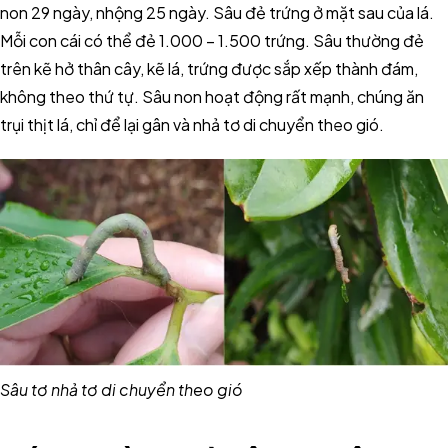
non 29 ngày, nhộng 25 ngày. Sâu đẻ trứng ở mặt sau của lá.
Mỗi con cái có thể đẻ 1.000 – 1.500 trứng. Sâu thường đẻ
trên kẽ hở thân cây, kẽ lá, trứng được sắp xếp thành đám,
không theo thứ tự. Sâu non hoạt động rất mạnh, chúng ăn
trụi thịt lá, chỉ để lại gân và nhả tơ di chuyển theo gió.
Sâu tơ nhả tơ di chuyển theo gió