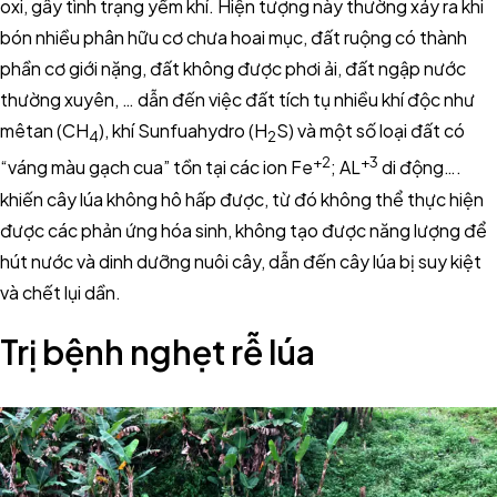
oxi, gây tình trạng yếm khí. Hiện tượng này thường xảy ra khi
bón nhiều phân hữu cơ chưa hoai mục, đất ruộng có thành
phần cơ giới nặng, đất không được phơi ải, đất ngập nước
thường xuyên, … dẫn đến việc đất tích tụ nhiều khí độc như
mêtan (CH
), khí Sunfuahydro (H
S) và một số loại đất có
4
2
+2
+3
“váng màu gạch cua” tồn tại các ion Fe
; AL
di động….
khiến cây lúa không hô hấp được, từ đó không thể thực hiện
được các phản ứng hóa sinh, không tạo được năng lượng để
hút nước và dinh dưỡng nuôi cây, dẫn đến cây lúa bị suy kiệt
và chết lụi dần.
Trị bệnh nghẹt rễ lúa