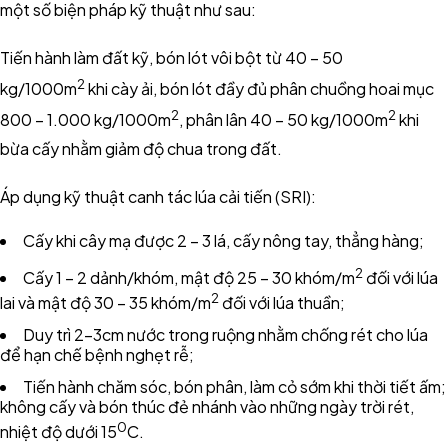
một số biện pháp kỹ thuật như sau:
Tiến hành làm đất kỹ, bón lót vôi bột từ 40 – 50
2
kg/1000m
khi cày ải, bón lót đầy đủ phân chuồng hoai mục
2
2
800 – 1.000 kg/1000m
, phân lân 40 – 50 kg/1000m
khi
bừa cấy nhằm giảm độ chua trong đất.
Áp dụng kỹ thuật canh tác lúa cải tiến (SRI):
Cấy khi cây mạ được 2 – 3 lá, cấy nông tay, thẳng hàng;
2
Cấy 1 – 2 dảnh/khóm, mật độ 25 – 30 khóm/m
đối với lúa
2
lai và mật độ 30 – 35 khóm/m
đối với lúa thuần;
Duy trì 2-3cm nước trong ruộng nhằm chống rét cho lúa
để hạn chế bệnh nghẹt rễ;
Tiến hành chăm sóc, bón phân, làm cỏ sớm khi thời tiết ấm;
không cấy và bón thúc đẻ nhánh vào những ngày trời rét,
0
nhiệt độ dưới 15
C.