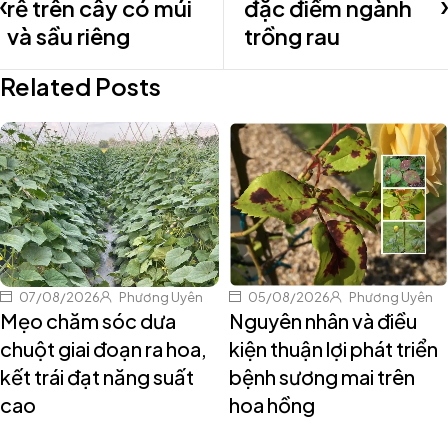
rễ trên cây có múi
đặc điểm ngành
và sầu riêng
trồng rau
Related Posts
07/08/2026
Phương Uyên
05/08/2026
Phương Uyên
Mẹo chăm sóc dưa
Nguyên nhân và điều
chuột giai đoạn ra hoa,
kiện thuận lợi phát triển
kết trái đạt năng suất
bệnh sương mai trên
cao
hoa hồng