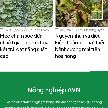
07/08/2026
Phương Uyên
05/08/2026
Phương Uyên
Mẹo chăm sóc dưa
Nguyên nhân và điều
chuột giai đoạn ra hoa,
kiện thuận lợi phát triển
kết trái đạt năng suất
bệnh sương mai trên
cao
hoa hồng
Nông nghiệp AVN
Với nhiều năm kinh nghiệm trong lĩnh vực bảo vệ thực vật và nông
nghiệp sinh thái, chúng tôi luôn được bà con nông dân yêu quý và