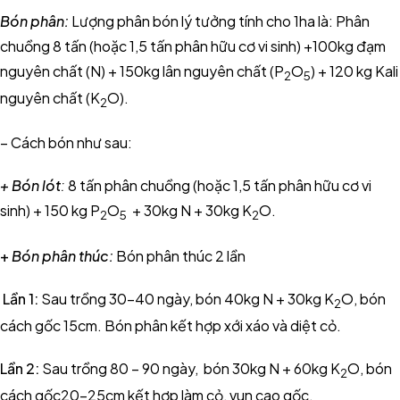
Bón phân:
Lượng phân bón lý tưởng tính cho 1ha là: Phân
chuồng 8 tấn (hoặc 1,5 tấn phân hữu cơ vi sinh) +100kg đạm
nguyên chất (N) + 150kg lân nguyên chất (P
O
) + 120 kg Kali
2
5
nguyên chất (K
O).
2
– Cách bón như sau:
+ Bón lót
:
8 tấn phân chuồng (hoặc 1,5 tấn phân hữu cơ vi
sinh) + 150 kg P
O
+ 30kg N + 30kg K
O.
2
5
2
+
Bón phân thúc:
Bón phân thúc 2 lần
Lần 1:
Sau trồng 30-40 ngày, bón 40kg N + 30kg K
O, bón
2
cách gốc 15cm. Bón phân kết hợp xới xáo và diệt cỏ.
Lần 2:
Sau trồng 80 – 90 ngày, bón 30kg N + 60kg K
O, bón
2
cách gốc20-25cm kết hợp làm cỏ, vun cao gốc.