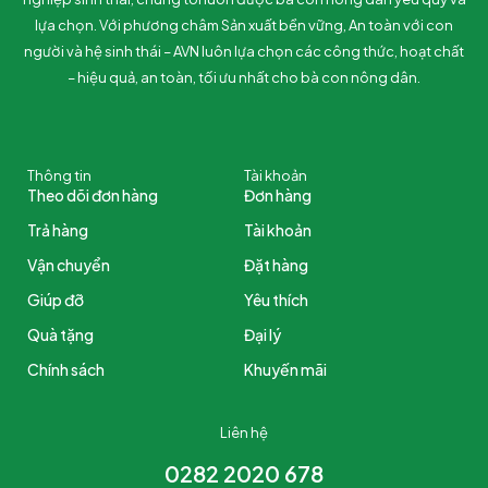
lựa chọn. Với phương châm Sản xuất bền vững, An toàn với con
người và hệ sinh thái – AVN luôn lựa chọn các công thức, hoạt chất
– hiệu quả, an toàn, tối ưu nhất cho bà con nông dân.
Thông tin
Tài khoản
Theo dõi đơn hàng
Đơn hàng
Trả hàng
Tài khoản
Vận chuyển
Đặt hàng
Giúp đỡ
Yêu thích
Quà tặng
Đại lý
Chính sách
Khuyến mãi
Liên hệ
0282 2020 678