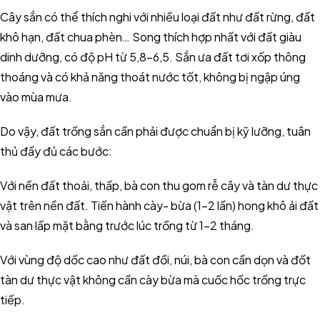
Cây sắn có thể thích nghi với nhiều loại đất như đất rừng, đất
khô hạn, đất chua phèn… Song thích hợp nhất với đất giàu
dinh dưỡng, có độ pH từ 5,8-6,5. Sắn ưa đất tơi xốp thông
thoáng và có khả năng thoát nước tốt, không bị ngập úng
vào mùa mưa.
Do vậy, đất trồng sắn cần phải được chuẩn bị kỹ lưỡng, tuân
thủ đầy đủ các bước:
Với nền đất thoải, thấp, bà con thu gom rễ cây và tàn dư thực
vật trên nền đất. Tiến hành cày- bừa (1-2 lần) hong khô ải đất
và san lấp mặt bằng trước lúc trồng từ 1-2 tháng.
Với vùng độ dốc cao như đất đồi, núi, bà con cần dọn và đốt
tàn dư thực vật không cần cày bừa mà cuốc hốc trồng trực
tiếp.