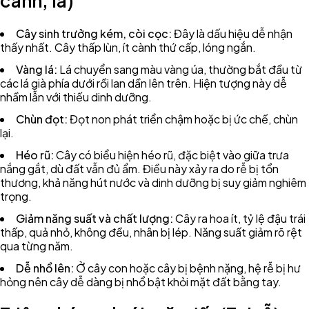
cành, lá)
Cây sinh trưởng kém, còi cọc:
Đây là dấu hiệu dễ nhận
thấy nhất. Cây thấp lùn, ít cành thứ cấp, lóng ngắn.
Vàng lá:
Lá chuyển sang màu vàng úa, thường bắt đầu từ
các lá già phía dưới rồi lan dần lên trên. Hiện tượng này dễ
nhầm lẫn với thiếu dinh dưỡng.
Chùn đọt:
Đọt non phát triển chậm hoặc bị ức chế, chùn
lại.
Héo rũ:
Cây có biểu hiện héo rũ, đặc biệt vào giữa trưa
nắng gắt, dù đất vẫn đủ ẩm. Điều này xảy ra do rễ bị tổn
thương, khả năng hút nước và dinh dưỡng bị suy giảm nghiêm
trọng.
Giảm năng suất và chất lượng:
Cây ra hoa ít, tỷ lệ đậu trái
thấp, quả nhỏ, không đều, nhân bị lép. Năng suất giảm rõ rệt
qua từng năm.
Dễ nhổ lên:
Ở cây con hoặc cây bị bệnh nặng, hệ rễ bị hư
hỏng nên cây dễ dàng bị nhổ bật khỏi mặt đất bằng tay.