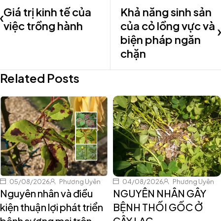
Giá trị kinh tế của
Khả năng sinh sản
việc trồng hành
của cỏ lồng vực và
biện pháp ngăn
chặn
Related Posts
05/08/2026
Phương Uyên
04/08/2026
Phương Uyên
Nguyên nhân và điều
NGUYÊN NHÂN GÂY
kiện thuận lợi phát triển
BỆNH THỐI GỐC Ở
bệnh sương mai trên
CÂY LẠC