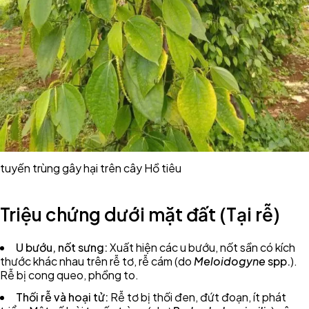
tuyến trùng gây hại trên cây Hồ tiêu
Triệu chứng dưới mặt đất (Tại rễ)
U bướu, nốt sưng:
Xuất hiện các u bướu, nốt sần có kích
thước khác nhau trên rễ tơ, rễ cám (do
Meloidogyne
spp.
).
Rễ bị cong queo, phồng to.
Thối rễ và hoại tử:
Rễ tơ bị thối đen, đứt đoạn, ít phát