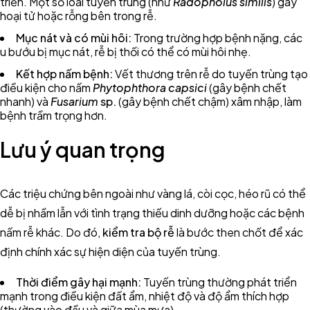
triển. Một số loài tuyến trùng (như
Radopholus similis
) gây
hoại tử hoặc rỗng bên trong rễ.
Mục nát và có mùi hôi:
Trong trường hợp bệnh nặng, các
u bướu bị mục nát, rễ bị thối có thể có mùi hôi nhẹ.
Kết hợp nấm bệnh:
Vết thương trên rễ do tuyến trùng tạo
điều kiện cho nấm
Phytophthora capsici
(gây bệnh chết
nhanh) và
Fusarium
sp.
(gây bệnh chết chậm) xâm nhập, làm
bệnh trầm trọng hơn.
Lưu ý quan trọng
Các triệu chứng bên ngoài như vàng lá, còi cọc, héo rũ có thể
dễ bị nhầm lẫn với tình trạng thiếu dinh dưỡng hoặc các bệnh
nấm rễ khác. Do đó,
kiểm tra bộ rễ
là bước then chốt để xác
định chính xác sự hiện diện của tuyến trùng.
Thời điểm gây hại mạnh:
Tuyến trùng thường phát triển
mạnh trong điều kiện đất ẩm, nhiệt độ và độ ẩm thích hợp
(thường vào đầu và giữa mùa mưa).