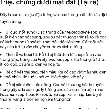
Triệu chứng dưới mặt đất (Tại rễ)
Đây là các dấu hiệu đặc trưng và quan trọng nhất để xác định
tuyến trùng:
U, cục, nốt sưng (Đặc trưng của
Meloidogyne
spp.):
Xuất hiện các nốt sưng, u bướu bất thường trên rễ tơ, rễ cọc,
có kích thước từ nhỏ như hạt đậu đến lớn hơn. Các nốt sần
này cản trở sự vận chuyển nước và dinh dưỡng.
Thối rễ và hoại tử:
Rễ tơ bị thối đen từ chóp rễ lan vào
trong (đặc trưng của
Pratylenchus
spp.
). Hệ thống rễ tơ rất
ít, còi cọc, đầu rễ bị đen và hoại tử.
Rễ có vết thương, biến màu:
Rễ có các vệt màu nâu đen,
bị thối nhũn, dễ tuột khỏi vỏ. Mô rễ giòn, dễ gãy.
Dễ bị nấm bệnh tấn công:
Các vết thương hở do tuyến
trùng gây ra là cửa ngõ lý tưởng cho các loại nấm bệnh như
Fusarium
spp.
hoặc
Rhizoctonia
spp.
xâm nhập, làm bệnh
thối rễ, vàng lá trở nên nghiêm trọng hơn.