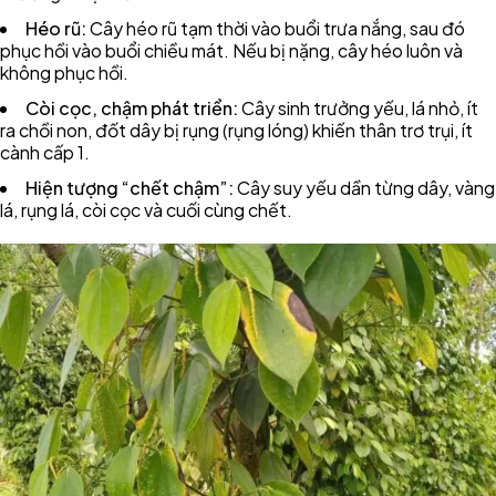
Héo rũ:
Cây héo rũ tạm thời vào buổi trưa nắng, sau đó
phục hồi vào buổi chiều mát. Nếu bị nặng, cây héo luôn và
không phục hồi.
Còi cọc, chậm phát triển:
Cây sinh trưởng yếu, lá nhỏ, ít
ra chồi non, đốt dây bị rụng (rụng lóng) khiến thân trơ trụi, ít
cành cấp 1.
Hiện tượng “chết chậm”:
Cây suy yếu dần từng dây, vàng
lá, rụng lá, còi cọc và cuối cùng chết.