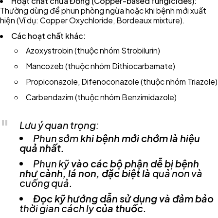
Hoạt chất chứa Đồng (Copper-based fungicides):
Thường dùng để phun phòng ngừa hoặc khi bệnh mới xuất
hiện (Ví dụ: Copper Oxychloride, Bordeaux mixture).
Các hoạt chất khác:
Azoxystrobin (thuộc nhóm Strobilurin)
Mancozeb (thuộc nhóm Dithiocarbamate)
Propiconazole, Difenoconazole (thuộc nhóm Triazole)
Carbendazim (thuộc nhóm Benzimidazole)
Lưu ý quan trọng:
Phun sớm
khi bệnh mới chớm là hiệu
quả nhất.
Phun kỹ
vào các bộ phận dễ bị bệnh
như cành, lá non, đặc biệt là
quả non và
cuống quả
.
Đọc kỹ hướng dẫn sử dụng và đảm bảo
thời gian cách ly
của thuốc.