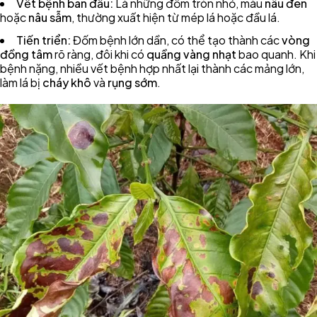
Vết bệnh ban đầu:
Là những đốm tròn nhỏ, màu
nâu đen
hoặc
nâu sẫm
, thường xuất hiện từ mép lá hoặc đầu lá.
Tiến triển:
Đốm bệnh lớn dần, có thể tạo thành các
vòng
đồng tâm
rõ ràng, đôi khi có
quầng vàng nhạt
bao quanh. Khi
bệnh nặng, nhiều vết bệnh hợp nhất lại thành các mảng lớn,
làm lá bị
cháy khô
và
rụng sớm
.