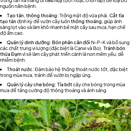
trong tán và mang đi
tiêu hủy
(đốt hoặc chôn lấp) để loại bỏ
nguồn nấm bệnh.
Tạo tán, thông thoáng:
Trồng mật độ vừa phải.
Cắt tỉa
tạo tán
định kỳ để vườn cây luôn
thông thoáng
, giúp ánh
sáng lọt vào và làm khô nhanh bề mặt cây sau mưa, hạn chế
độ ẩm cao.
Quản lý dinh dưỡng:
Bón phân cân đối
N-P-K và bổ sung
các chất trung vi lượng (đặc biệt là Canxi và Bo).
Tránh bón
thừa Đạm
vì sẽ làm cây phát triển cành lá non mềm yếu, dễ
nhiễm bệnh.
Thoát nước:
Đảm bảo hệ thống thoát nước tốt, đặc biệt
trong mùa mưa, tránh để vườn bị ngập úng.
Quản lý cây che bóng:
Tỉa bớt
cây che bóng trong mùa
mưa để tăng cường độ thông thoáng và ánh sáng.