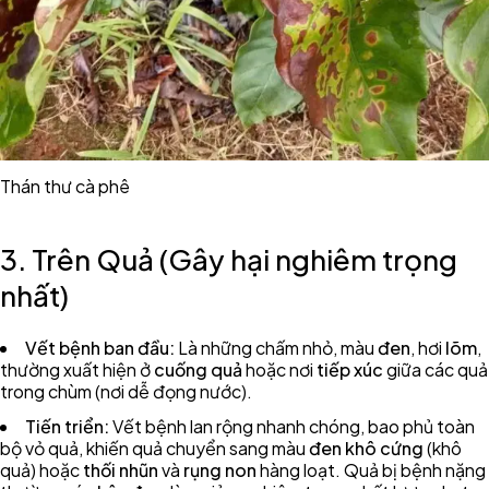
Thán thư cà phê
3. Trên Quả (Gây hại nghiêm trọng
nhất)
Vết bệnh ban đầu:
Là những chấm nhỏ, màu
đen
, hơi
lõm
,
thường xuất hiện ở
cuống quả
hoặc nơi
tiếp xúc
giữa các quả
trong chùm (nơi dễ đọng nước).
Tiến triển:
Vết bệnh lan rộng nhanh chóng, bao phủ toàn
bộ vỏ quả, khiến quả chuyển sang màu
đen khô cứng
(khô
quả) hoặc
thối nhũn
và
rụng non
hàng loạt. Quả bị bệnh nặng