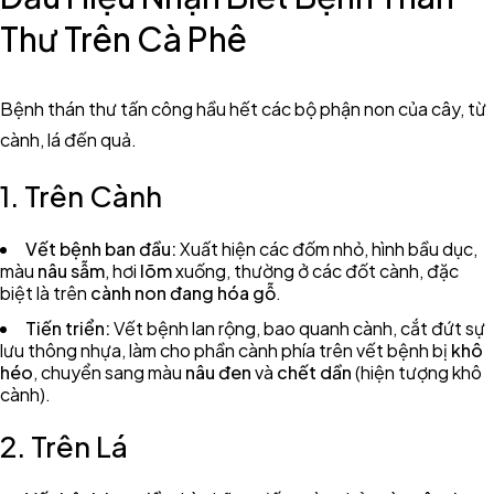
Thư Trên Cà Phê
Bệnh thán thư tấn công hầu hết các bộ phận non của cây, từ
cành, lá đến quả.
1. Trên Cành
Vết bệnh ban đầu:
Xuất hiện các đốm nhỏ, hình bầu dục,
màu
nâu sẫm
, hơi
lõm
xuống, thường ở các đốt cành, đặc
biệt là trên
cành non đang hóa gỗ
.
Tiến triển:
Vết bệnh lan rộng, bao quanh cành, cắt đứt sự
lưu thông nhựa, làm cho phần cành phía trên vết bệnh bị
khô
héo
, chuyển sang màu
nâu đen
và
chết dần
(hiện tượng khô
cành).
2. Trên Lá