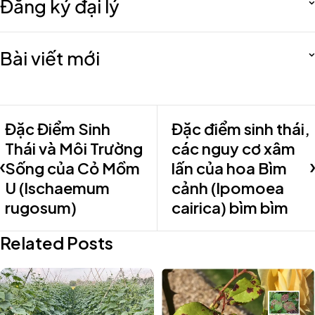
Đăng ký đại lý
Bài viết mới
Đặc Điểm Sinh
Đặc điểm sinh thái,
Thái và Môi Trường
các nguy cơ xâm
Sống của Cỏ Mồm
lấn của hoa Bìm
U (Ischaemum
cảnh (Ipomoea
rugosum)
cairica) bìm bìm
Related Posts