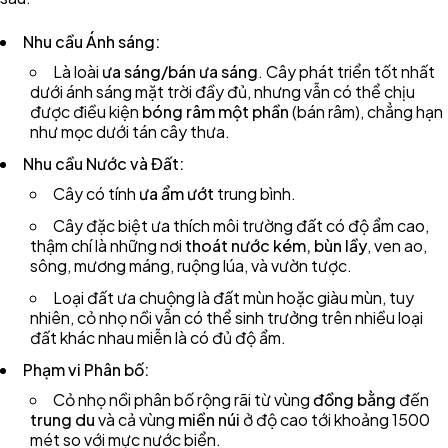
Nhu cầu Ánh sáng:
Là loài
ưa sáng/bán ưa sáng
. Cây phát triển tốt nhất
dưới ánh sáng mặt trời đầy đủ, nhưng vẫn có thể chịu
được điều kiện
bóng râm một phần
(bán râm), chẳng hạn
như mọc dưới tán cây thưa.
Nhu cầu Nước và Đất:
Cây có tính
ưa ẩm ướt
trung bình.
Cây đặc biệt ưa thích môi trường đất có độ ẩm cao,
thậm chí là những nơi
thoát nước kém, bùn lầy
, ven ao,
sông, mương máng, ruộng lúa, và vườn tược.
Loại đất ưa chuộng là đất mùn hoặc giàu mùn, tuy
nhiên, cỏ nhọ nồi vẫn có thể sinh trưởng trên nhiều loại
đất khác nhau miễn là có đủ độ ẩm.
Phạm vi Phân bố:
Cỏ nhọ nồi phân bố rộng rãi từ vùng
đồng bằng
đến
trung du
và cả vùng
miền núi
ở độ cao tới khoảng 1500
mét so với mực nước biển.