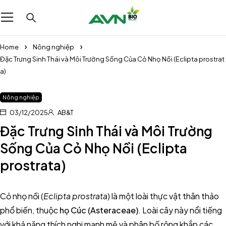
Home
Nông nghiệp
Đặc Trưng Sinh Thái và Môi Trường Sống Của Cỏ Nhọ Nồi (Eclipta prostrat
a)
Nông nghiệp
03/12/2025
AB&T
Đặc Trưng Sinh Thái và Môi Trường
Sống Của Cỏ Nhọ Nồi (Eclipta
prostrata)
Cỏ nhọ nồi (
Eclipta prostrata
) là một loài thực vật thân thảo
phổ biến, thuộc
họ Cúc (Asteraceae)
. Loài cây này nổi tiếng
với khả năng thích nghi mạnh mẽ và phân bố rộng khắp các