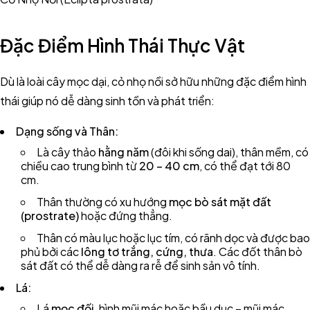
Đặc Điểm Hình Thái Thực Vật
Dù là loài cây mọc dại, cỏ nhọ nồi sở hữu những đặc điểm hình
thái giúp nó dễ dàng sinh tồn và phát triển:
Dạng sống và Thân:
Là cây thảo
hằng năm
(đôi khi sống dai), thân mềm, có
chiều cao trung bình từ
20 – 40 cm
, có thể đạt tới 80
cm.
Thân thường có xu hướng
mọc bò sát mặt đất
(prostrate)
hoặc đứng thẳng.
Thân có màu lục hoặc lục tím, có rãnh dọc và được bao
phủ bởi các
lông tơ trắng, cứng, thưa
. Các đốt thân bò
sát đất có thể dễ dàng ra rễ để sinh sản vô tính.
Lá:
Lá
mọc đối
, hình mũi mác hoặc bầu dục – mũi mác.