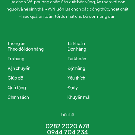
lựa chọn. Với phương châm Sản xuất bền vững, An toàn với con
người và hệ sinh thái – AVN luôn lựa chọn các công thức, hoạt chất
– hiệu quả, an toàn, tối ưu nhất cho bà con nông dân.
Thông tin
Tài khoản
Theo dõi đơn hàng
Đơn hàng
Trả hàng
Tài khoản
Vận chuyển
Đặt hàng
Giúp đỡ
Yêu thích
Quà tặng
Đại lý
Chính sách
Khuyến mãi
Liên hệ
0282 2020 678
0944 704 234