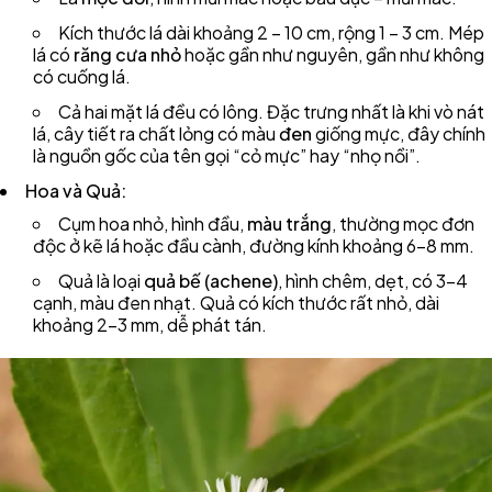
Kích thước lá dài khoảng 2 – 10 cm, rộng 1 – 3 cm. Mép
lá có
răng cưa nhỏ
hoặc gần như nguyên, gần như không
có cuống lá.
Cả hai mặt lá đều có lông. Đặc trưng nhất là khi vò nát
lá, cây tiết ra chất lỏng có màu
đen
giống mực, đây chính
là nguồn gốc của tên gọi “cỏ mực” hay “nhọ nồi”.
Hoa và Quả:
Cụm hoa nhỏ, hình đầu,
màu trắng
, thường mọc đơn
độc ở kẽ lá hoặc đầu cành, đường kính khoảng 6-8 mm.
Quả là loại
quả bế (achene)
, hình chêm, dẹt, có 3-4
cạnh, màu đen nhạt. Quả có kích thước rất nhỏ, dài
khoảng 2-3 mm, dễ phát tán.