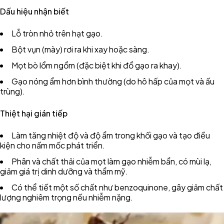
Dấu hiệu nhận biết
Lỗ tròn nhỏ trên hạt gạo.
Bột vụn (mày) rơi ra khi xay hoặc sàng.
Mọt bò lổm ngổm (đặc biệt khi đổ gạo ra khay).
Gạo nóng ẩm hơn bình thường (do hô hấp của mọt và ấu
trùng).
Thiệt hại gián tiếp
Làm tăng nhiệt độ và độ ẩm trong khối gạo và tạo điều
kiện cho nấm mốc phát triển.
Phân và chất thải của mọt làm gạo nhiễm bẩn, có mùi lạ,
giảm giá trị dinh dưỡng và thẩm mỹ.
Có thể tiết một số chất như benzoquinone, gây giảm chất
lượng nghiêm trọng nếu nhiễm nặng.