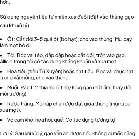
hơn.
Sử dụng nguyên liệu tự nhiên xua đuổi (đặt vào thùng gạo
sau khi xử lý)
Ớt: Cắt đôi 3-5 quả ớt (bỏ hạt), cho vào thùng. Mùi cay
làm mọt bỏ đi.
Tỏi: Bóc vài tép, đập dập hoặc cắt đôi, trộn vào gạo.
Allicin trong tỏi có tác dụng kháng khuẩn và xua mọt.
Hoa tiêu (tiêu Tứ Xuyên) hoặc hạt tiêu: Bọc vài chục hạt
trong vải mỏng, cho vào thùng.
Muối: Rắc 1-2 thìa muối tinh/10kg gạo (hút ẩm, thay đổi
môi trường).
Rượu trắng: Mở nắp chai rượu đặt giữa thùng (mùi rượu
xua mọt).
Vỏ cam khô, hoa hồi, quế: Có tác dụng tương tự.
Lưu ý: Sau khi xử lý, gạo vẫn ăn được nếu không bị mốc nặng.