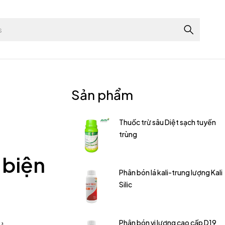
Sản phẩm
Thuốc trừ sâu Diệt sạch tuyến
trùng
 biện
Phân bón lá kali-trung lượng Kali
Silic
Phân bón vi lượng cao cấp D19