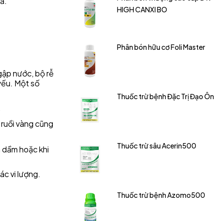
ả.
HIGH CANXI BO
Phân bón hữu cơ Foli Master
gập nước, bộ rễ
 yếu. Một số
Thuốc trừ bệnh Đặc Trị Đạo Ôn
.
 ruồi vàng cũng
Thuốc trừ sâu Acerin500
a dầm hoặc khi
ác vi lượng.
Thuốc trừ bệnh Azomo500