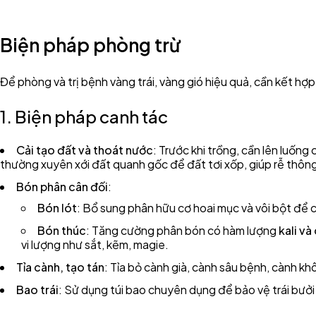
Biện pháp phòng trừ
Để phòng và trị bệnh vàng trái, vàng gió hiệu quả, cần kết hợ
1. Biện pháp canh tác
Cải tạo đất và thoát nước
: Trước khi trồng, cần lên luốn
thường xuyên xới đất quanh gốc để đất tơi xốp, giúp rễ thôn
Bón phân cân đối
:
Bón lót
: Bổ sung phân hữu cơ hoai mục và vôi bột để 
Bón thúc
: Tăng cường phân bón có hàm lượng
kali và
vi lượng như sắt, kẽm, magie.
Tỉa cành, tạo tán
: Tỉa bỏ cành già, cành sâu bệnh, cành k
Bao trái
: Sử dụng túi bao chuyên dụng để bảo vệ trái bưởi 