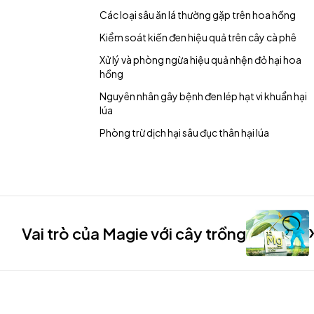
Các loại sâu ăn lá thường gặp trên hoa hồng
Kiểm soát kiến đen hiệu quả trên cây cà phê
Xử lý và phòng ngừa hiệu quả nhện đỏ hại hoa
hồng
Nguyên nhân gây bệnh đen lép hạt vi khuẩn hại
lúa
Phòng trừ dịch hại sâu đục thân hại lúa
Vai trò của Magie với cây trồng