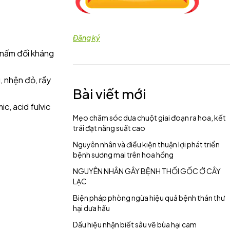
Đăng ký
 nấm đối kháng
, nhện đỏ, rầy
Bài viết mới
c, acid fulvic
Mẹo chăm sóc dưa chuột giai đoạn ra hoa, kết
trái đạt năng suất cao
Nguyên nhân và điều kiện thuận lợi phát triển
bệnh sương mai trên hoa hồng
NGUYÊN NHÂN GÂY BỆNH THỐI GỐC Ở CÂY
LẠC
Biện pháp phòng ngừa hiệu quả bệnh thán thư
hại dưa hấu
Dấu hiệu nhận biết sâu vẽ bùa hại cam