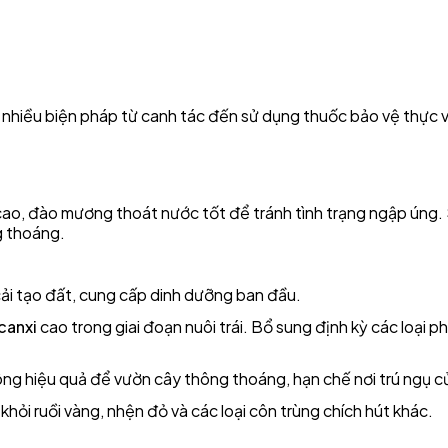
p nhiều biện pháp từ canh tác đến sử dụng thuốc bảo vệ thực v
g cao, đào mương thoát nước tốt để tránh tình trạng ngập úng. 
g thoáng.
cải tạo đất, cung cấp dinh dưỡng ban đầu.
 canxi
cao trong giai đoạn nuôi trái. Bổ sung định kỳ các loại p
hông hiệu quả để vườn cây thông thoáng, hạn chế nơi trú ngụ c
khỏi ruồi vàng, nhện đỏ và các loại côn trùng chích hút khác.