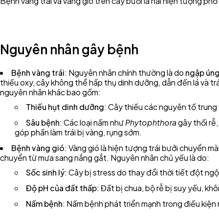
Bệnh vàng trái và vàng gió trên cây bưởi là hai hiện tượng ph
Nguyên nhân gây bệnh
Bệnh vàng trái
: Nguyên nhân chính thường là do
ngập ún
thiếu oxy, cây không thể hấp thụ dinh dưỡng, dẫn đến lá và trá
nguyên nhân khác bao gồm:
Thiếu hụt dinh dưỡng
: Cây thiếu các nguyên tố trung
Sâu bệnh
: Các loại nấm như
Phytophthora
gây thối rễ,
góp phần làm trái bị vàng, rụng sớm.
Bệnh vàng gió
: Vàng gió là hiện tượng trái bưởi chuyển m
chuyển từ mưa sang nắng gắt. Nguyên nhân chủ yếu là do:
Sốc sinh lý
: Cây bị stress do thay đổi thời tiết đột ng
Độ pH của đất thấp
: Đất bị chua, bộ rễ bị suy yếu, k
Nấm bệnh
: Nấm bệnh phát triển mạnh trong điều kiện m