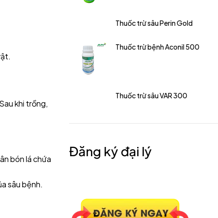
Thuốc trừ sâu Perin Gold
Thuốc trừ bệnh Aconil 500
ật.
Thuốc trừ sâu VAR 300
Sau khi trồng,
Đăng ký đại lý
hân bón lá chứa
ủa sâu bệnh.