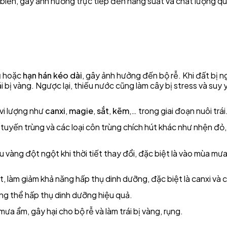
ổ biến, gây ảnh hưởng trực tiếp đến năng suất và chất lượng qu
g
hoặc
hạn hán kéo dài
, gây ảnh hưởng đến bộ rễ. Khi đất bị n
i bị vàng. Ngược lại, thiếu nước cũng làm cây bị stress và suy
 vi lượng như
canxi
,
magie
,
sắt
,
kẽm
,… trong giai đoạn nuôi trái
 tuyến trùng và các loại côn trùng chích hút khác như nhện đỏ,
àu vàng đột ngột khi thời tiết thay đổi, đặc biệt là vào mùa mư
ột, làm giảm khả năng hấp thụ dinh dưỡng, đặc biệt là canxi và c
hông thể hấp thụ dinh dưỡng hiệu quả.
ưa ẩm, gây hại cho bộ rễ và làm trái bị vàng, rụng.