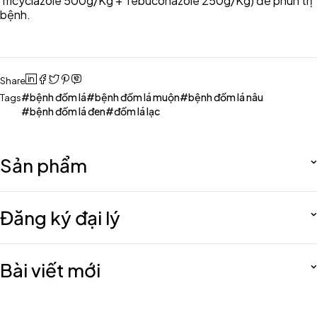
Tricyclazole 500g/Kg + Tebuconazole 250g/Kg) để phun trị
bệnh.
Share
bệnh đốm lá
bệnh đốm lá muộn
bệnh đốm lá nâu
Tags
bệnh đốm lá đen
đốm lá lạc
Sản phẩm
Đăng ký đại lý
Bài viết mới