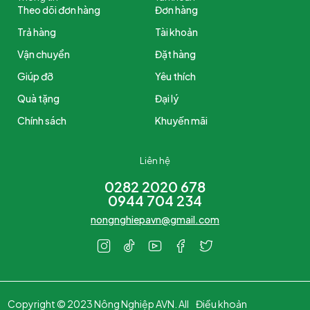
Theo dõi đơn hàng
Đơn hàng
Trả hàng
Tài khoản
Vận chuyển
Đặt hàng
Giúp đỡ
Yêu thích
Quà tặng
Đại lý
Chính sách
Khuyến mãi
Liên hệ
0282 2020 678
0944 704 234
nongnghiepavn@gmail.com
Copyright © 2023 Nông Nghiệp AVN. All
Điều khoản