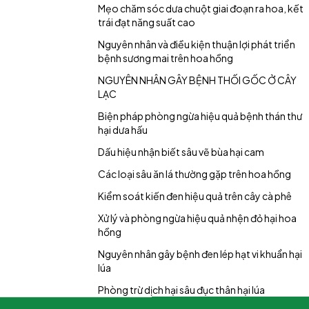
Mẹo chăm sóc dưa chuột giai đoạn ra hoa, kết
trái đạt năng suất cao
Nguyên nhân và điều kiện thuận lợi phát triển
bệnh sương mai trên hoa hồng
NGUYÊN NHÂN GÂY BỆNH THỐI GỐC Ở CÂY
LẠC
Biện pháp phòng ngừa hiệu quả bệnh thán thư
hại dưa hấu
Dấu hiệu nhận biết sâu vẽ bùa hại cam
Các loại sâu ăn lá thường gặp trên hoa hồng
Kiểm soát kiến đen hiệu quả trên cây cà phê
Xử lý và phòng ngừa hiệu quả nhện đỏ hại hoa
hồng
Nguyên nhân gây bệnh đen lép hạt vi khuẩn hại
lúa
Phòng trừ dịch hại sâu đục thân hại lúa