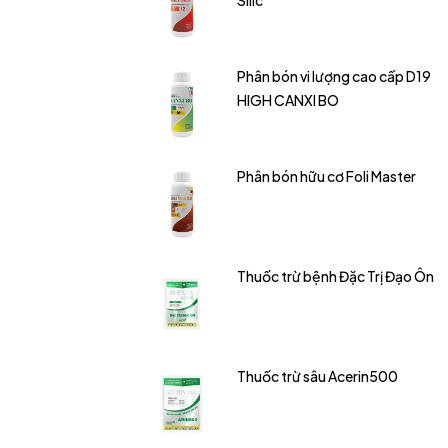
Silic
Phân bón vi lượng cao cấp D19
HIGH CANXI BO
Phân bón hữu cơ Foli Master
Thuốc trừ bệnh Đặc Trị Đạo Ôn
Thuốc trừ sâu Acerin500