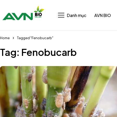
Danh mục
AVN BIO
Home
Tagged "Fenobucarb"
Tag: Fenobucarb