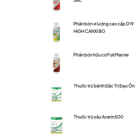
Silic
Phân bón vi lượng cao cấp D19
HIGH CANXI BO
Phân bón hữu cơ Foli Master
Thuốc trừ bệnh Đặc Trị Đạo Ôn
Thuốc trừ sâu Acerin500