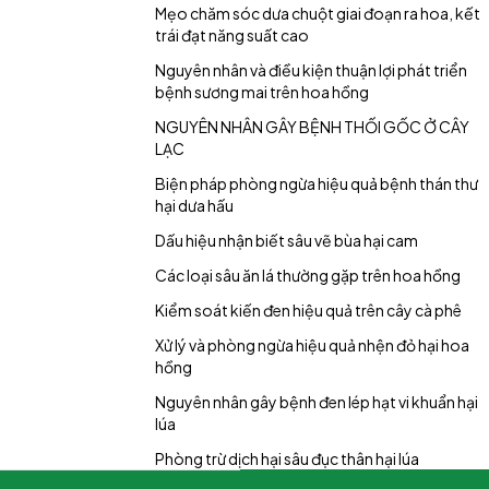
Mẹo chăm sóc dưa chuột giai đoạn ra hoa, kết
trái đạt năng suất cao
Nguyên nhân và điều kiện thuận lợi phát triển
bệnh sương mai trên hoa hồng
NGUYÊN NHÂN GÂY BỆNH THỐI GỐC Ở CÂY
LẠC
Biện pháp phòng ngừa hiệu quả bệnh thán thư
hại dưa hấu
Dấu hiệu nhận biết sâu vẽ bùa hại cam
Các loại sâu ăn lá thường gặp trên hoa hồng
Kiểm soát kiến đen hiệu quả trên cây cà phê
Xử lý và phòng ngừa hiệu quả nhện đỏ hại hoa
hồng
Nguyên nhân gây bệnh đen lép hạt vi khuẩn hại
lúa
Phòng trừ dịch hại sâu đục thân hại lúa