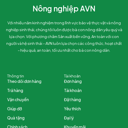
Nông nghiệp AVN
Với nhiều năm kinh nghiệm trong lĩnh vực bảo vệ thực vật và nông
nghiệp sinh thái, chúng tôi luôn được bà con nông dân yêu quý và
lựa chọn. Với phương châm Sản xuất bền vững, An toàn với con
người và hệ sinh thái – AVN luôn lựa chọn các công thức, hoạt chất
– hiệu quả, an toàn, tối ưu nhất cho bà con nông dân.
Thông tin
Tài khoản
Theo dõi đơn hàng
Đơn hàng
Trả hàng
Tài khoản
Vận chuyển
Đặt hàng
Giúp đỡ
Yêu thích
Quà tặng
Đại lý
Chính sách
Khuyến mãi