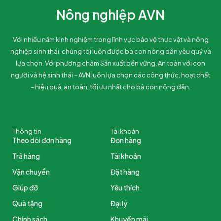
Nông nghiệp AVN
Với nhiều năm kinh nghiệm trong lĩnh vực bảo vệ thực vật và nông
nghiệp sinh thái, chúng tôi luôn được bà con nông dân yêu quý và
lựa chọn. Với phương châm Sản xuất bền vững, An toàn với con
người và hệ sinh thái – AVN luôn lựa chọn các công thức, hoạt chất
– hiệu quả, an toàn, tối ưu nhất cho bà con nông dân.
Thông tin
Tài khoản
Theo dõi đơn hàng
Đơn hàng
Trả hàng
Tài khoản
Vận chuyển
Đặt hàng
Giúp đỡ
Yêu thích
Quà tặng
Đại lý
Chính sách
Khuyến mãi