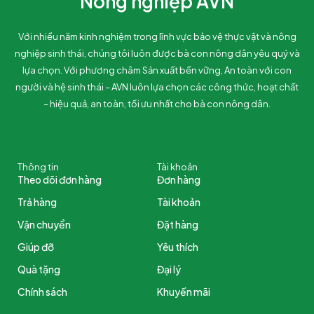
Nông nghiệp AVN
Với nhiều năm kinh nghiệm trong lĩnh vực bảo vệ thực vật và nông
nghiệp sinh thái, chúng tôi luôn được bà con nông dân yêu quý và
lựa chọn. Với phương châm Sản xuất bền vững, An toàn với con
người và hệ sinh thái – AVN luôn lựa chọn các công thức, hoạt chất
– hiệu quả, an toàn, tối ưu nhất cho bà con nông dân.
Thông tin
Tài khoản
Theo dõi đơn hàng
Đơn hàng
Trả hàng
Tài khoản
Vận chuyển
Đặt hàng
Giúp đỡ
Yêu thích
Quà tặng
Đại lý
Chính sách
Khuyến mãi