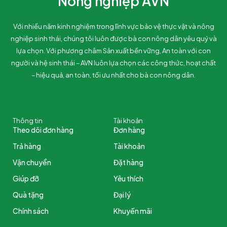
Nông nghiệp AVN
Với nhiều năm kinh nghiệm trong lĩnh vực bảo vệ thực vật và nông
nghiệp sinh thái, chúng tôi luôn được bà con nông dân yêu quý và
lựa chọn. Với phương châm Sản xuất bền vững, An toàn với con
người và hệ sinh thái – AVN luôn lựa chọn các công thức, hoạt chất
– hiệu quả, an toàn, tối ưu nhất cho bà con nông dân.
Thông tin
Tài khoản
Theo dõi đơn hàng
Đơn hàng
Trả hàng
Tài khoản
Vận chuyển
Đặt hàng
Giúp đỡ
Yêu thích
Quà tặng
Đại lý
Chính sách
Khuyến mãi