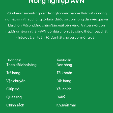
Nông nghiệp AVN
Với nhiều năm kinh nghiệm trong lĩnh vực bảo vệ thực vật và nông
nghiệp sinh thái, chúng tôi luôn được bà con nông dân yêu quý và
lựa chọn. Với phương châm Sản xuất bền vững, An toàn với con
người và hệ sinh thái – AVN luôn lựa chọn các công thức, hoạt chất
– hiệu quả, an toàn, tối ưu nhất cho bà con nông dân.
Thông tin
Tài khoản
Theo dõi đơn hàng
Đơn hàng
Trả hàng
Tài khoản
Vận chuyển
Đặt hàng
Giúp đỡ
Yêu thích
Quà tặng
Đại lý
Chính sách
Khuyến mãi