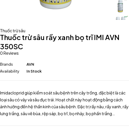
Thuốc trừ sâu
Thuốc trừ sâu rầy xanh bọ trĩ IMI AVN
350SC
0 Reviews
Brands
AVN
Availability
In Stock
Imidacloprid giúp kiểm soát sâu bệnh trên cây trồng, đặc biệt là các
loại sâu có vảy và sâu đục trái. Hoạt chất này hoạt động bằng cách
ảnh hưởng đến hệ thần kinh của sâu bệnh. Đặc trị rầy nâu, rầy xanh, rầy
lưng trắng, sâu vẽ bùa, rệp sáp, bọ trĩ, bọ nhảy, bọ phấn trắng…