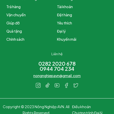
Trả hàng
Tài khoản
Vận chuyển
Đặt hàng
Giúp đỡ
Yêu thích
Quà tặng
Đại lý
Chính sách
Khuyến mãi
Liên hệ
0282 2020 678
0944 704 234
nongnghiepavn@gmail.com
Copyright © 2023 Nông Nghiệp AVN. All
Điều khoản
Rights Reserved
Chương trình Đại lý