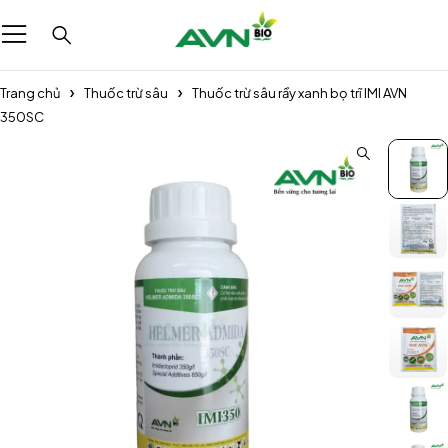
Trang chủ
Thuốc trừ sâu
Thuốc trừ sâu rầy xanh bọ trĩ IMI AVN
350SC