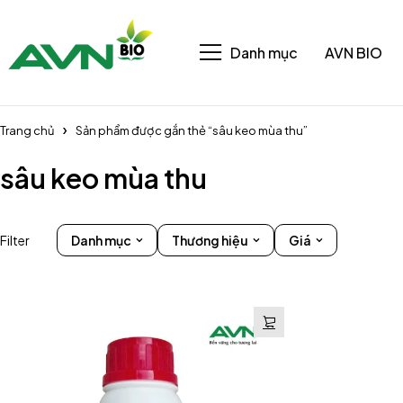
Danh mục
AVN BIO
Trang chủ
Sản phẩm được gắn thẻ “sâu keo mùa thu”
sâu keo mùa thu
Filter
Danh mục
Thương hiệu
Giá