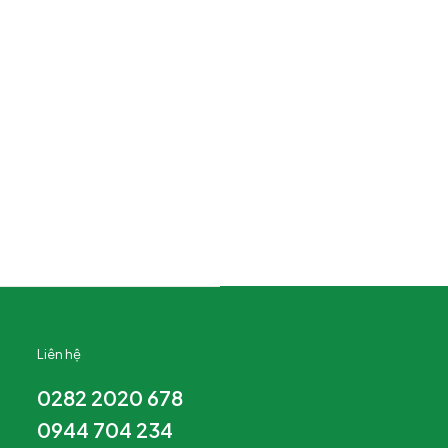
Liên hệ
0282 2020 678
0944 704 234