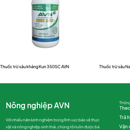
Thuốc trừ sâu kháng Kun 350SC AVN
Thuốc trừ sâu N
Nông nghiệp AVN
Thông
Theo
Trả 
Với nhiều năm kinh nghiệm trong lĩnh vực bảo vệ thực
Vận 
vật và nông nghiệp sinh thái, chúng tôi luôn được bà