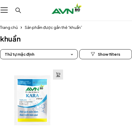
Trang chủ
Sản phẩm được gắn thẻ “khuẩn”
khuẩn
Thứ tự mặc định