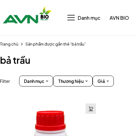
Danh mục
AVN BIO
Trang chủ
Sản phẩm được gắn thẻ “bả trầu”
bả trầu
Filter
Danh mục
Thương hiệu
Giá