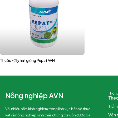
Thuốc xử lý hạt giống Pepat AVN
Nông nghiệp AVN
Thông
Theo
Trả 
Với nhiều năm kinh nghiệm trong lĩnh vực bảo vệ thực
Vận 
vật và nông nghiệp sinh thái, chúng tôi luôn được bà