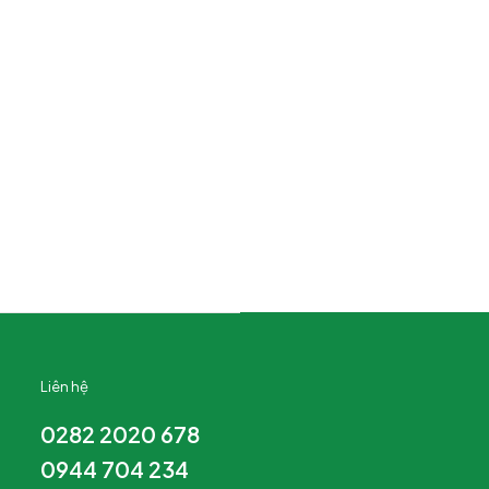
Liên hệ
0282 2020 678
0944 704 234